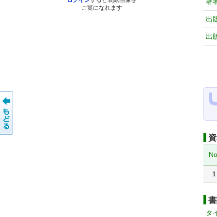
ログイン
すると表紙画像を
著
ご覧になれます
出
出
資
No
1
書
タ