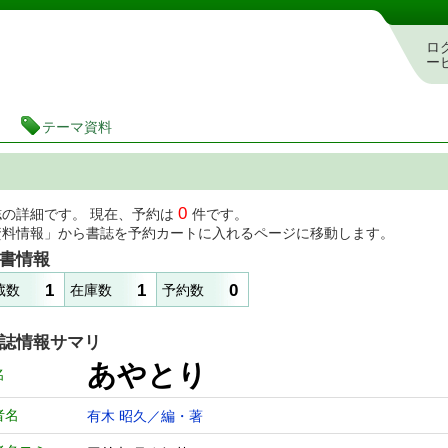
図書館 蔵書検索・予約システム
ロ
ー
テーマ資料
0
誌の詳細です。 現在、予約は
件です。
資料情報」から書誌を予約カートに入れるページに移動します。
書情報
1
1
0
蔵数
在庫数
予約数
誌情報サマリ
あやとり
名
者名
有木 昭久／編・著