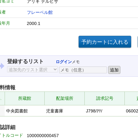
者名ヨミ
アリキ テルヒサ
版者
フレーベル館
版年月
2000.1
登録するリスト
ログイン
メモ
料情報
.
所蔵館
配架場所
請求記号
中央図書館
児童書庫
J798/ｱﾃ/
0600
誌詳細
イトルコード
1000000000457