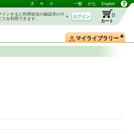
大
中
小
一般
かな
English
0
グインすると利用状況の確認等のサ
ビスを利用できます。
カート
マイライブラリー