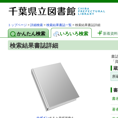
トップページ
>
詳細検索
>
検索結果書誌一覧
> 検索結果書誌詳細
かんたん検索
いろいろ検索
新着資料
検索結果書誌詳細
書
「
蔵
所
書
書
著