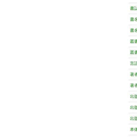
書
書
書
叢
叢
言
著
著
出
出
出
本