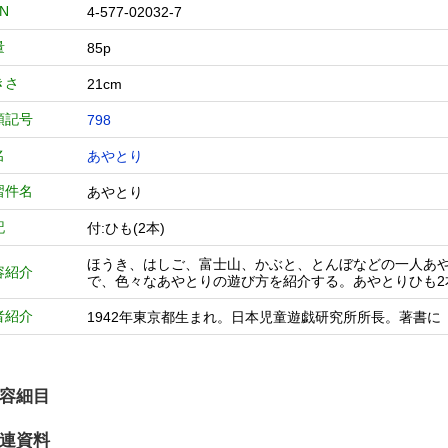
BN
4-577-02032-7
量
85p
きさ
21cm
類記号
798
名
あやとり
習件名
あやとり
記
付:ひも(2本)
ほうき、はしご、富士山、かぶと、とんぼなどの一人あ
容紹介
で、色々なあやとりの遊び方を紹介する。あやとりひも2
者紹介
1942年東京都生まれ。日本児童遊戯研究所所長。著書
容細目
連資料