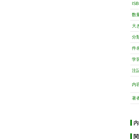
IS
数
大
分
件
学
注
内
著
内
関