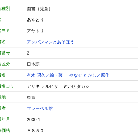
誌種別
図書（児童）
名
あやとり
名ヨミ
アヤトリ
書名
アンパンマンとあそぼう
書番号
2
語区分
日本語
者名
有木 昭久／編・著
やなせ たかし／原作
者名ヨミ
アリキ テルヒサ ヤナセ タカシ
版地
東京
版者
フレーベル館
版年月
2000.1
体価格
￥８５０