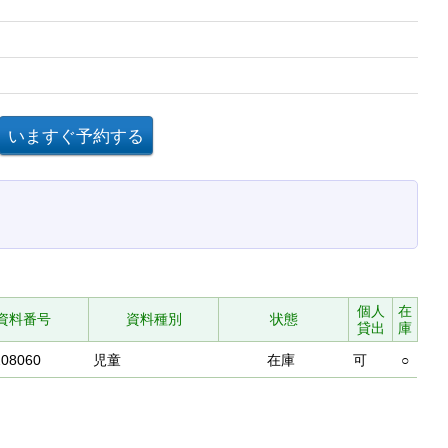
個人
在
資料番号
資料種別
状態
貸出
庫
208060
児童
在庫
可
○