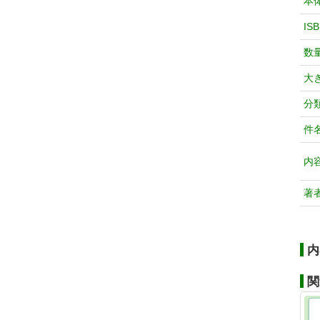
本
IS
数
大
分
件
内
著
内
関