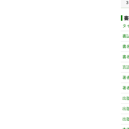
3
書
タ
書
書
書
言
著
著
出
出
出