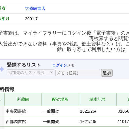
版者
大修館書店
版年月
2001.7
子書籍は、マイライブラリーにログイン後「電子書籍」の
再検索すると閲覧
人貸出ができない資料（事典や雑誌、郷土資料など）は、
館に取り寄せて利用したい方は
登録するリスト
ログイン
メモ
料情報
.
所蔵館
配架場所
請求記号
中央図書館
一般開架
1621/26/
0105
西部図書館
一般開架
1621/46/
11017