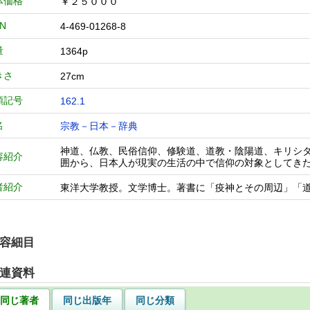
体価格
￥２５０００
BN
4-469-01268-8
量
1364p
きさ
27cm
類記号
162.1
名
宗教－日本－辞典
神道、仏教、民俗信仰、修験道、道教・陰陽道、キリシ
容紹介
囲から、日本人が現実の生活の中で信仰の対象としてき
者紹介
東洋大学教授。文学博士。著書に「疫神とその周辺」「
容細目
連資料
同じ著者
同じ出版年
同じ分類