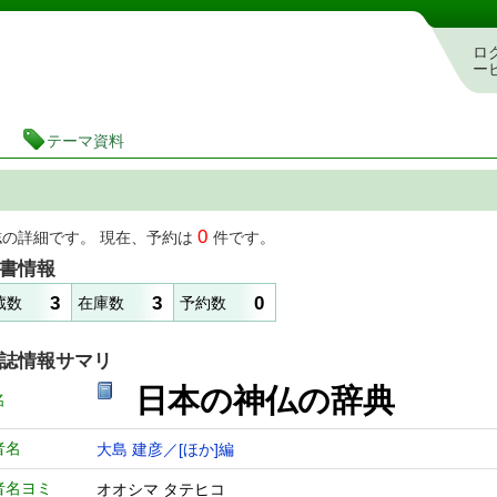
図書館 蔵書検索・予約システム
ロ
ー
テーマ資料
0
誌の詳細です。 現在、予約は
件です。
書情報
3
3
0
蔵数
在庫数
予約数
誌情報サマリ
日本の神仏の辞典
名
者名
大島 建彦／[ほか]編
者名ヨミ
オオシマ タテヒコ