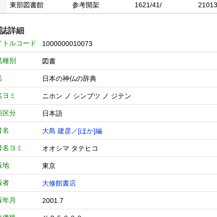
東部図書館
参考開架
1621/41/
2101
誌詳細
イトルコード
1000000010073
誌種別
図書
名
日本の神仏の辞典
名ヨミ
ニホン ノ シンブツ ノ ジテン
語区分
日本語
者名
大島 建彦／[ほか]編
者名ヨミ
オオシマ タテヒコ
版地
東京
版者
大修館書店
版年月
2001.7