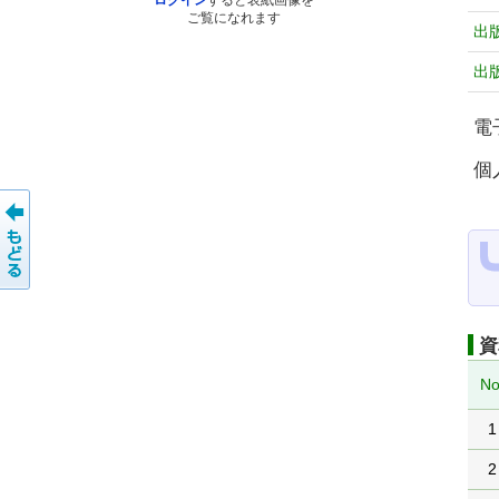
ログイン
すると表紙画像を
ご覧になれます
出
出
電
個
資
No
1
2