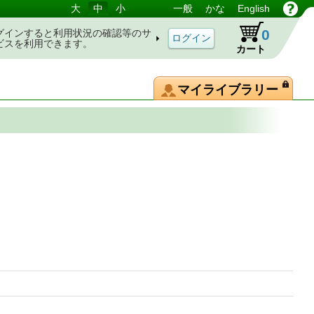
大
中
小
一般
かな
English
0
グインすると利用状況の確認等のサ
ビスを利用できます。
カート
マイライブラリー