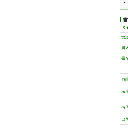
2
書
タ
書
書
書
言
著
著
出