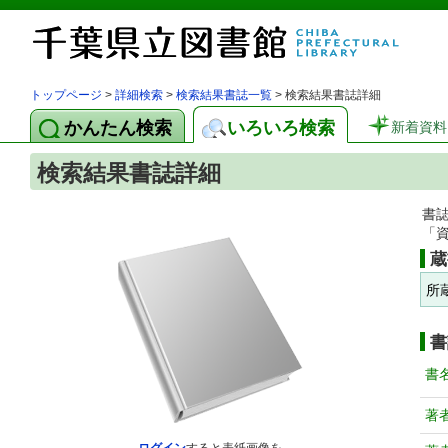
トップページ
>
詳細検索
>
検索結果書誌一覧
> 検索結果書誌詳細
かんたん検索
いろいろ検索
新着資料
検索結果書誌詳細
書
「
蔵
所
書
書
著