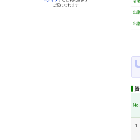
ログイン
すると表紙画像を
著
ご覧になれます
出
出
資
No.
1