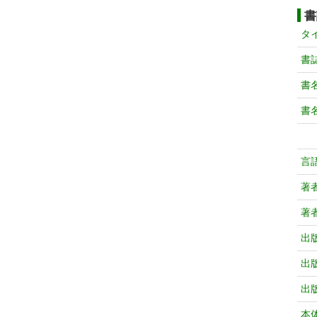
書
タ
書
書
書
言
著
著
出
出
出
本