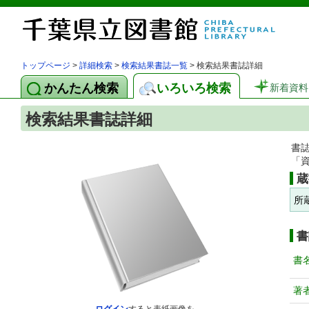
トップページ
>
詳細検索
>
検索結果書誌一覧
> 検索結果書誌詳細
かんたん検索
いろいろ検索
新着資料
検索結果書誌詳細
書
「
蔵
所
書
書
著