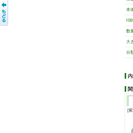
本
IS
数
大
分
内
関
[