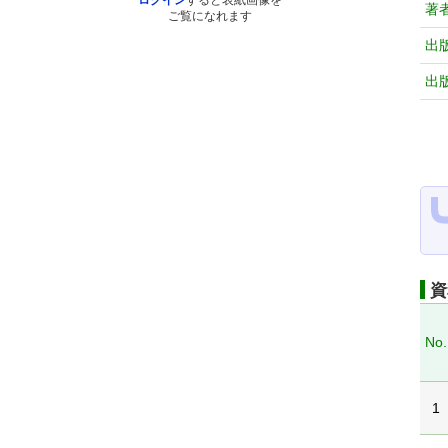
ログイン
すると表紙画像を
著
ご覧になれます
出
出
資
No.
1