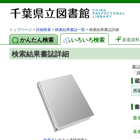
トップページ
>
詳細検索
>
検索結果書誌一覧
> 検索結果書誌詳細
かんたん検索
いろいろ検索
新着資料
検索結果書誌詳細
書
「
蔵
所
書
書
著