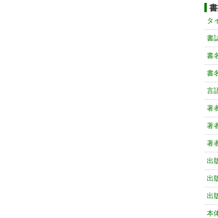
書
タ
書
書
書
言
著
著
著
出
出
出
本