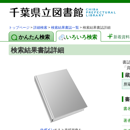
トップページ
>
詳細検索
>
検索結果書誌一覧
> 検索結果書誌詳細
かんたん検索
いろいろ検索
新着資料
検索結果書誌詳細
書
「
蔵
所
書
書
著