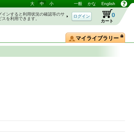
大
中
小
一般
かな
English
0
グインすると利用状況の確認等のサ
ビスを利用できます。
カート
マイライブラリー