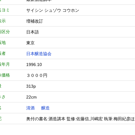
名ヨミ
サイシン シュゾウ コウホン
表示
増補改訂
語区分
日本語
版地
東京
版者
日本醸造協会
版年月
1996.10
体価格
３０００円
量
313p
きさ
22cm
名
清酒
醸造
記
奥付の書名:酒造講本 監修:佐藤信,川嶋宏 執筆:梅田紀彦