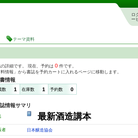
図書館 蔵書検索・予約システム
ロ
ー
テーマ資料
0
誌の詳細です。 現在、予約は
件です。
資料情報」から書誌を予約カートに入れるページに移動します。
書情報
1
1
0
蔵数
在庫数
予約数
誌情報サマリ
最新酒造講本
名
版者
日本醸造協会