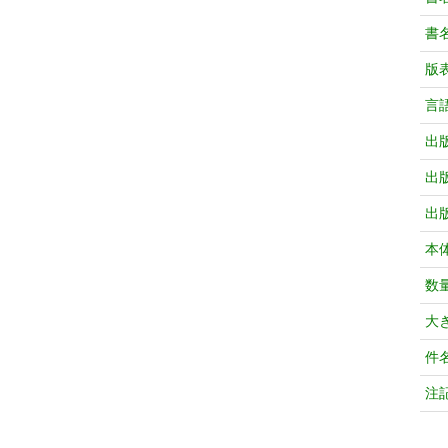
書
版
言
出
出
出
本
数
大
件
注