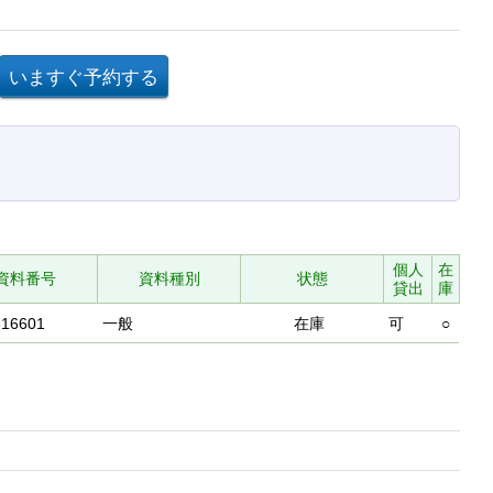
個人
在
資料番号
資料種別
状態
貸出
庫
316601
一般
在庫
可
○