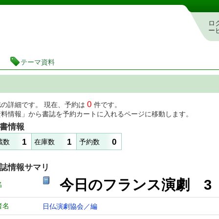
図書館 蔵書検索・予約システム
ロ
ー
テーマ資料
0
誌の詳細です。 現在、予約は
件です。
資料情報」から書誌を予約カートに入れるページに移動します。
書情報
1
1
0
蔵数
在庫数
予約数
誌情報サマリ
今日のフランス演劇 3
名
者名
日仏演劇協会／編