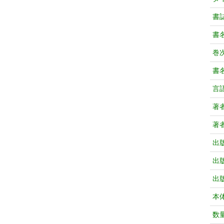
書
書
巻次
書
言
著
著
出
出
出
本
数