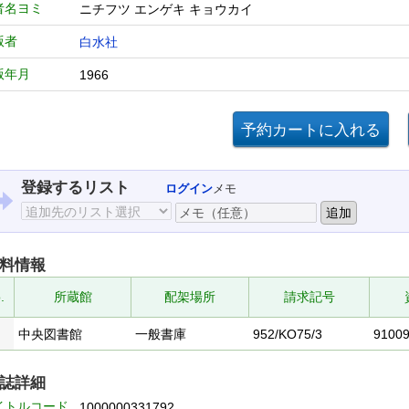
者名ヨミ
ニチフツ エンゲキ キョウカイ
版者
白水社
版年月
1966
登録するリスト
ログイン
メモ
料情報
.
所蔵館
配架場所
請求記号
中央図書館
一般書庫
952/KO75/3
9100
誌詳細
イトルコード
1000000331792