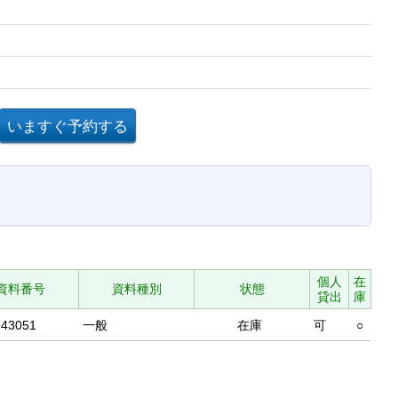
個人
在
資料番号
資料種別
状態
貸出
庫
943051
一般
在庫
可
○