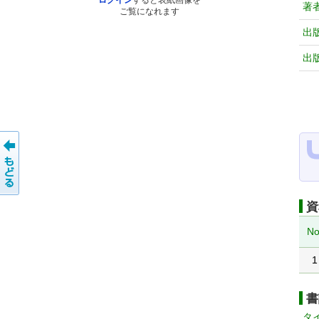
ログイン
すると表紙画像を
著
ご覧になれます
出
出
資
No
1
書
タ