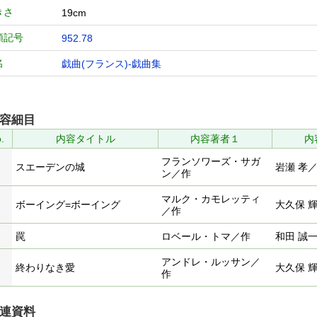
きさ
19cm
類記号
952.78
名
戯曲(フランス)-戯曲集
容細目
.
内容タイトル
内容著者１
内
フランソワーズ・サガ
スエーデンの城
岩瀬 孝
ン／作
マルク・カモレッティ
ボーイング=ボーイング
大久保 
／作
罠
ロベール・トマ／作
和田 誠
アンドレ・ルッサン／
終わりなき愛
大久保 
作
連資料