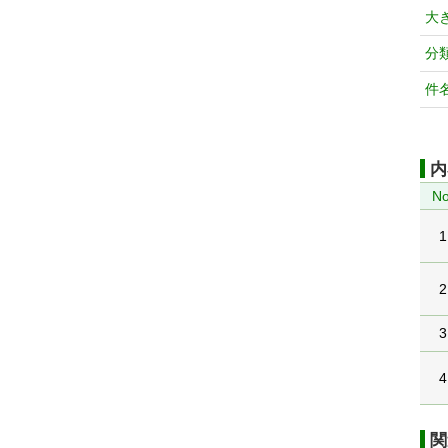
大
分
件
内
No
1
2
3
4
関