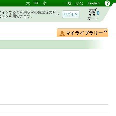
大
中
小
一般
かな
English
0
グインすると利用状況の確認等のサ
ビスを利用できます。
カート
マイライブラリー