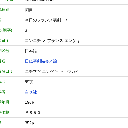
誌種別
図書
名
今日のフランス演劇 3
(漢字)
3
名ヨミ
コンニチ ノ フランス エンゲキ
語区分
日本語
者名
日仏演劇協会／編
者名ヨミ
ニチフツ エンゲキ キョウカイ
版地
東京
版者
白水社
版年月
1966
体価格
￥８５０
量
352p