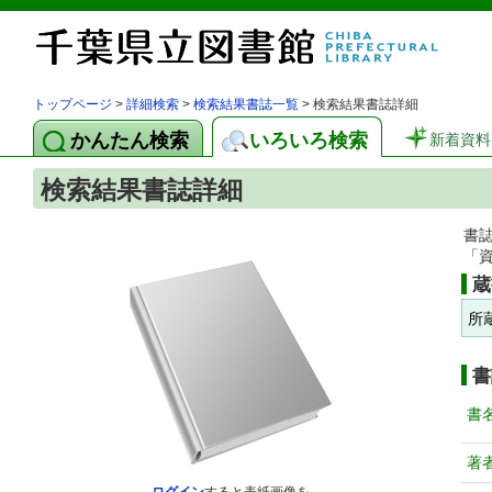
トップページ
>
詳細検索
>
検索結果書誌一覧
> 検索結果書誌詳細
かんたん検索
いろいろ検索
新着資料
検索結果書誌詳細
書
「
蔵
所
書
書
著