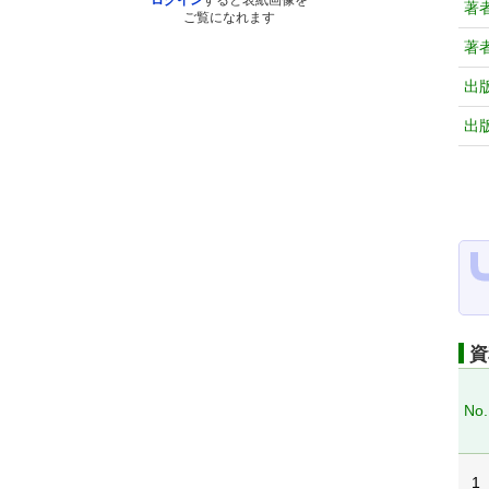
ログイン
すると表紙画像を
著
ご覧になれます
著
出
出
資
No.
1