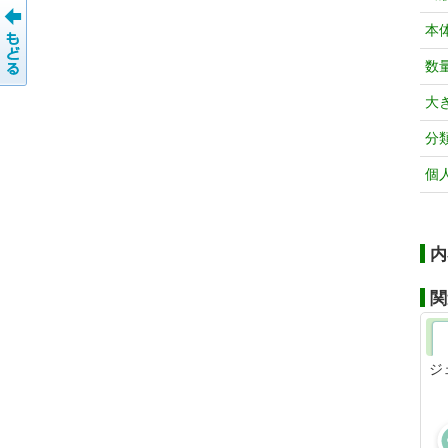
本
数
大
分
個
内
関
ジ