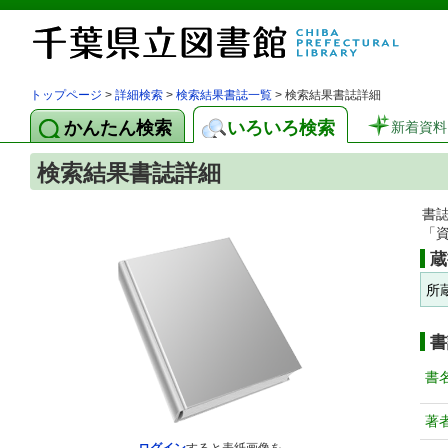
トップページ
>
詳細検索
>
検索結果書誌一覧
> 検索結果書誌詳細
かんたん検索
いろいろ検索
新着資料
検索結果書誌詳細
書
「
蔵
所
書
書
著