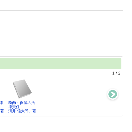
1
/
2
律
粉飾・倒産の法
会社経理不正
律責任
河井 信太郎／著
／著
河井 信太郎／著