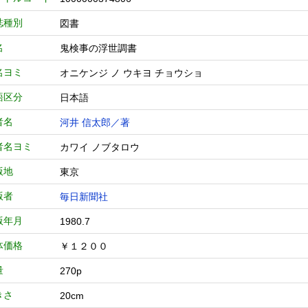
誌種別
図書
名
鬼検事の浮世調書
名ヨミ
オニケンジ ノ ウキヨ チョウショ
語区分
日本語
者名
河井 信太郎／著
者名ヨミ
カワイ ノブタロウ
版地
東京
版者
毎日新聞社
版年月
1980.7
体価格
￥１２００
量
270p
きさ
20cm