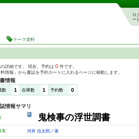
図書館 蔵書検索・予約システム
ロ
ー
テーマ資料
0
誌の詳細です。 現在、予約は
件です。
資料情報」から書誌を予約カートに入れるページに移動します。
書情報
1
1
0
蔵数
在庫数
予約数
誌情報サマリ
鬼検事の浮世調書
名
者名
河井 信太郎／著