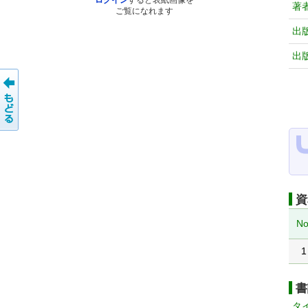
ログイン
すると表紙画像を
著
ご覧になれます
出
出
資
No
1
書
タ