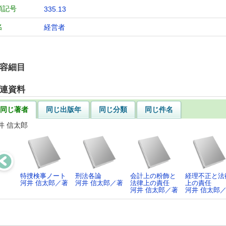
類記号
335.13
名
経営者
容細目
連資料
同じ著者
同じ出版年
同じ分類
同じ件名
井 信太郎
特捜検事ノート
刑法各論
会計上の粉飾と
経理不正と法
河井 信太郎／著
河井 信太郎／著
法律上の責任
上の責任
河井 信太郎／著
河井 信太郎