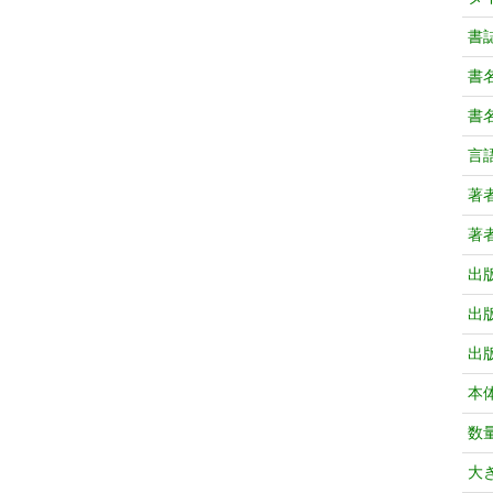
書
書
書
言
著
著
出
出
出
本
数
大