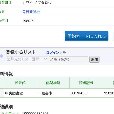
者名ヨミ
カワイ ノブタロウ
版者
毎日新聞社
版年月
1980.7
登録するリスト
ログイン
メモ
料情報
.
所蔵館
配架場所
請求記号
中央図書館
一般書庫
304/KA93/
9101
誌詳細
イトルコード
1000000374806