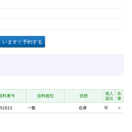
個人
在
資料番号
資料種別
状態
貸出
庫
051513
一般
在庫
可
○