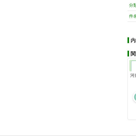
分
件
内
関
河