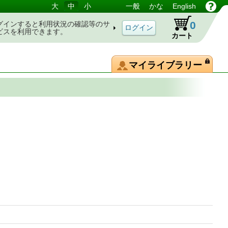
大
中
小
一般
かな
English
0
グインすると利用状況の確認等のサ
ビスを利用できます。
カート
マイライブラリー