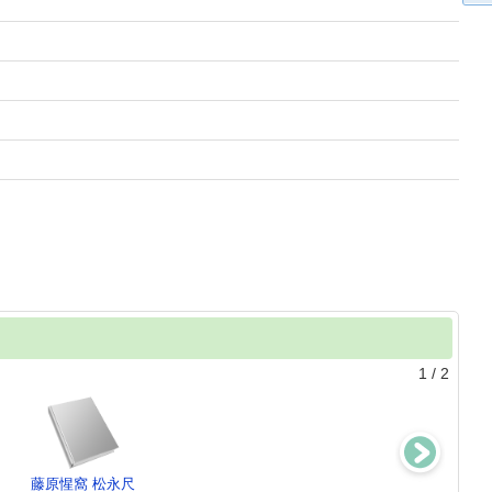
1
/
2
藤原惺窩 松永尺
孟子研究