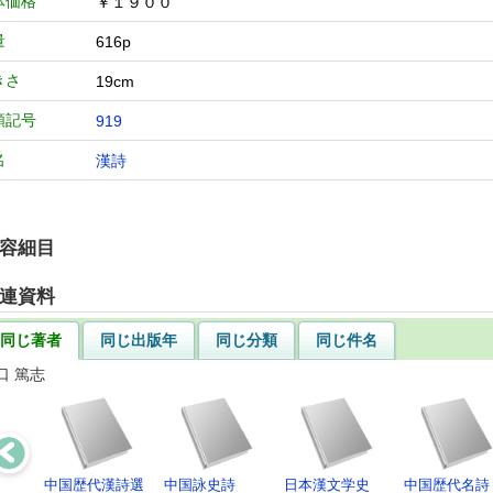
体価格
￥１９００
量
616p
きさ
19cm
類記号
919
名
漢詩
容細目
連資料
同じ著者
同じ出版年
同じ分類
同じ件名
口 篤志
中国歴代漢詩選
中国詠史詩
日本漢文学史
中国歴代名詩