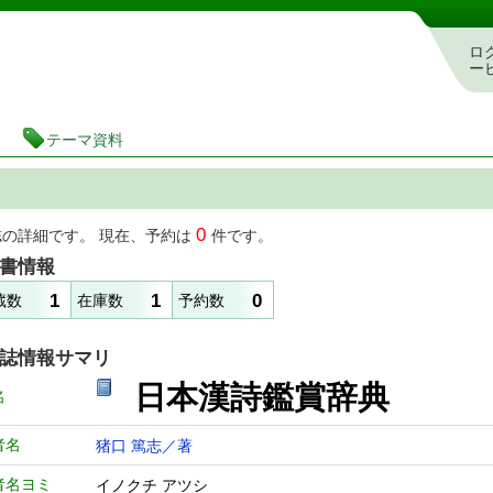
図書館 蔵書検索・予約システム
ロ
ー
テーマ資料
0
誌の詳細です。 現在、予約は
件です。
書情報
1
1
0
蔵数
在庫数
予約数
誌情報サマリ
日本漢詩鑑賞辞典
名
者名
猪口 篤志／著
者名ヨミ
イノクチ アツシ