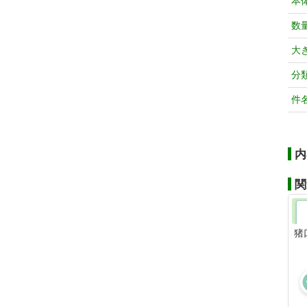
本
数
大
分
件
内
関
猪