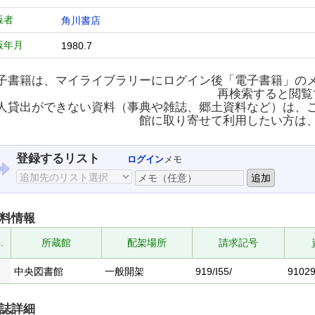
版者
角川書店
版年月
1980.7
子書籍は、マイライブラリーにログイン後「電子書籍」の
再検索すると閲覧
人貸出ができない資料（事典や雑誌、郷土資料など）は、
館に取り寄せて利用したい方は
登録するリスト
ログイン
メモ
料情報
.
所蔵館
配架場所
請求記号
中央図書館
一般開架
919/I55/
9102
誌詳細