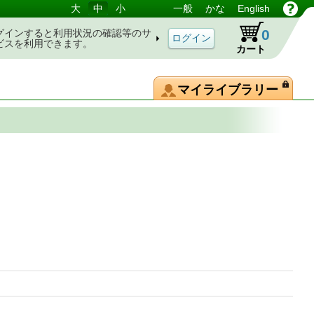
大
中
小
一般
かな
English
0
グインすると利用状況の確認等のサ
ビスを利用できます。
カート
マイライブラリー