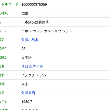
イトルコード
1000000375359
誌種別
図書
名
日本漢詩鑑賞辞典
名ヨミ
ニホン カンシ カンショウ ジテン
書名
角川小辞典
書番号
22
語区分
日本語
者名
猪口 篤志／著
者名ヨミ
イノクチ アツシ
版地
東京
版者
角川書店
版年月
1980.7