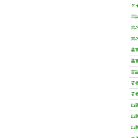
タ
書
書
書
叢
叢
言
著
著
出
出
出