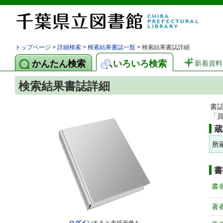
トップページ
>
詳細検索
>
検索結果書誌一覧
> 検索結果書誌詳細
かんたん検索
いろいろ検索
新着資料
検索結果書誌詳細
書
「
蔵
所
書
書
著