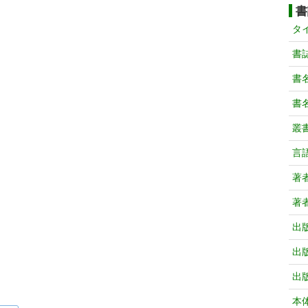
書
タ
書
書
書
叢
言
著
著
出
出
出
本