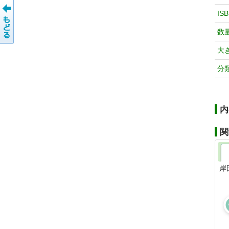
IS
数
大
分
内
関
岸