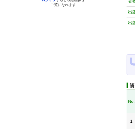
ログイン
すると表紙画像を
著
ご覧になれます
出
出
資
No.
1