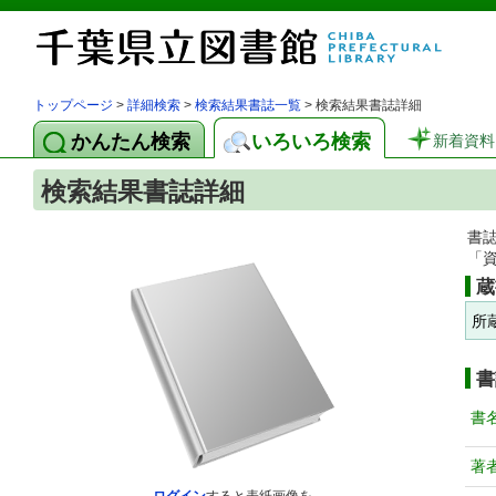
トップページ
>
詳細検索
>
検索結果書誌一覧
> 検索結果書誌詳細
かんたん検索
いろいろ検索
新着資料
検索結果書誌詳細
書
「
蔵
所
書
書
著