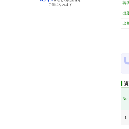
ログイン
すると表紙画像を
著
ご覧になれます
出
出
資
No.
1