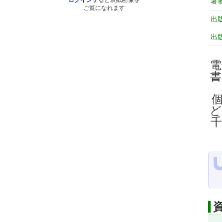
ログイン
すると表紙画像を
著
ご覧になれます
出
出
電
ど