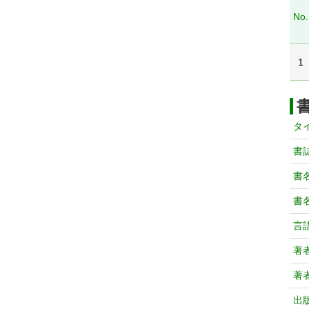
No.
1
タ
書
書
書
言
著
著
出