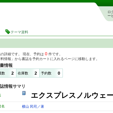
図書館 蔵書検索・予約システム
ロ
ー
テーマ資料
0
誌の詳細です。 現在、予約は
件です。
資料情報」から書誌を予約カートに入れるページに移動します。
書情報
2
2
0
蔵数
在庫数
予約数
誌情報サマリ
エクスプレスノルウェ
名
者名
横山 民司／著