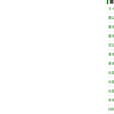
書
タ
書
書
書
言
著
著
出
出
出
本
IS