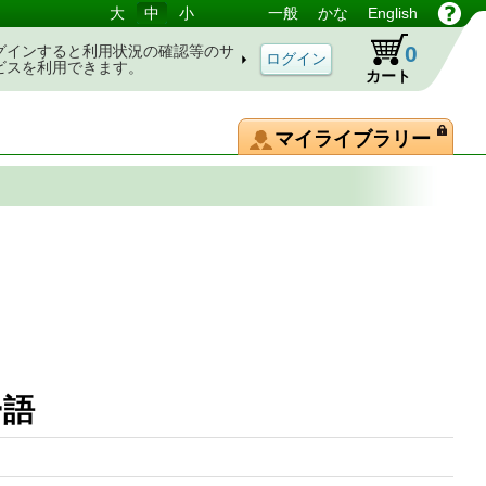
大
中
小
一般
かな
English
0
グインすると利用状況の確認等のサ
ビスを利用できます。
カート
マイライブラリー
ー語