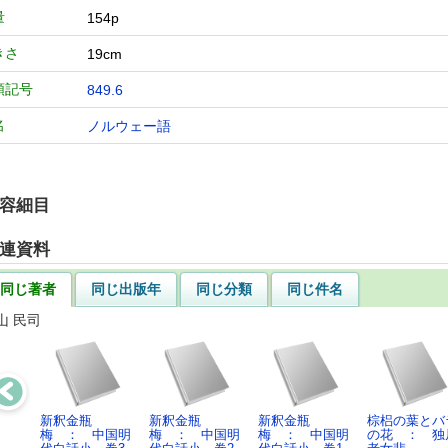
量
154p
きさ
19cm
類記号
849.6
名
ノルウェー語
容細目
連資料
同じ著者
同じ出版年
同じ分類
同じ件名
山 民司
新釈金瓶
新釈金瓶
新釈金瓶
棕梠の葉とバ
梅 ： 中国明
梅 ： 中国明
梅 ： 中国明
の花 ： 独