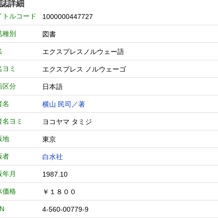
誌詳細
イトルコード
1000000447727
誌種別
図書
名
エクスプレスノルウェー語
名ヨミ
エクスプレス ノルウェーゴ
語区分
日本語
者名
横山 民司／著
者名ヨミ
ヨコヤマ タミジ
版地
東京
版者
白水社
版年月
1987.10
体価格
￥１８００
BN
4-560-00779-9