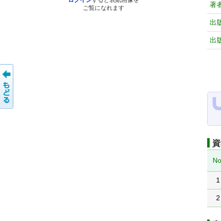
ログイン
すると表紙画像を
著
ご覧になれます
出
出
資
No
1
2