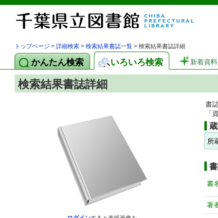
トップページ
>
詳細検索
>
検索結果書誌一覧
> 検索結果書誌詳細
かんたん検索
いろいろ検索
新着資料
検索結果書誌詳細
書
「
蔵
所
書
書
著