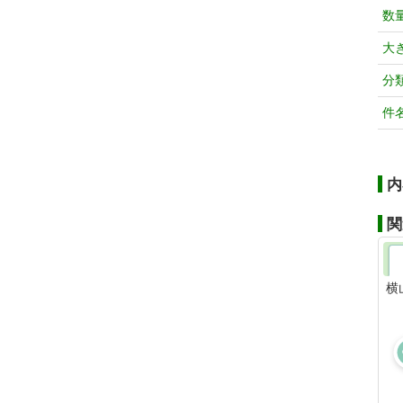
数
大
分
件
内
関
横