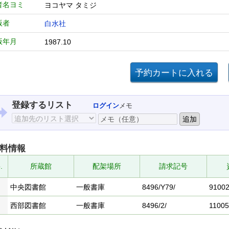
者名ヨミ
ヨコヤマ タミジ
版者
白水社
版年月
1987.10
登録するリスト
ログイン
メモ
料情報
.
所蔵館
配架場所
請求記号
中央図書館
一般書庫
8496/Y79/
9100
西部図書館
一般書庫
8496/2/
1100