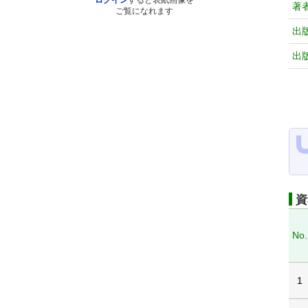
ログイン
すると表紙画像を
著
ご覧になれます
出
出
資
No.
1