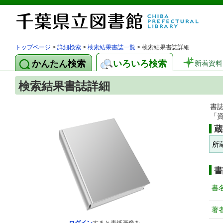
トップページ
>
詳細検索
>
検索結果書誌一覧
> 検索結果書誌詳細
かんたん検索
いろいろ検索
新着資料
検索結果書誌詳細
書
「
蔵
所
書
書
著