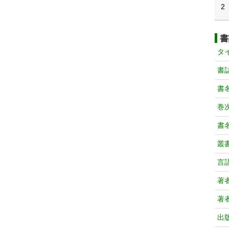
2
書
タ
書
書
巻次
書
叢
言
著
著
出