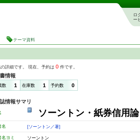
図書館 蔵書検索・予約システム
ロ
ー
テーマ資料
0
誌の詳細です。 現在、予約は
件です。
書情報
1
1
0
蔵数
在庫数
予約数
誌情報サマリ
ソーントン・紙券信用
名
者名
[ソーントン／著]
者名ヨミ
ソーントン