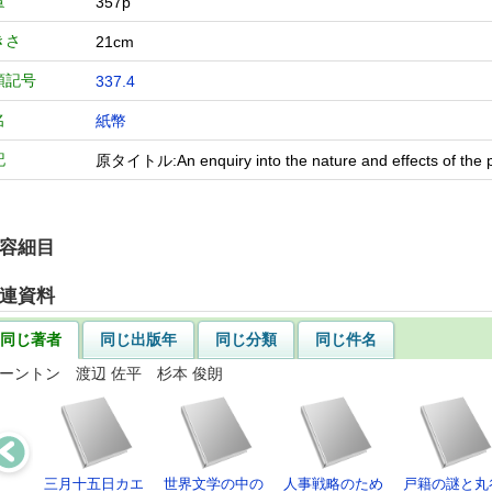
量
357p
きさ
21cm
類記号
337.4
名
紙幣
記
原タイトル:An enquiry into the nature and effects of the pa
容細目
連資料
同じ著者
同じ出版年
同じ分類
同じ件名
ソーントン 渡辺 佐平 杉本 俊朗
三月十五日カエ
世界文学の中の
人事戦略のため
戸籍の謎と丸