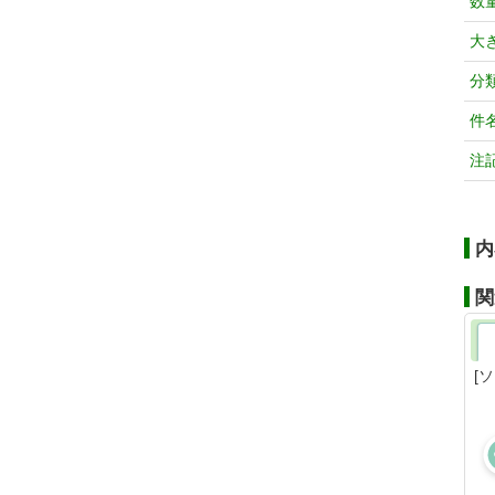
数
大
分
件
注
内
関
[