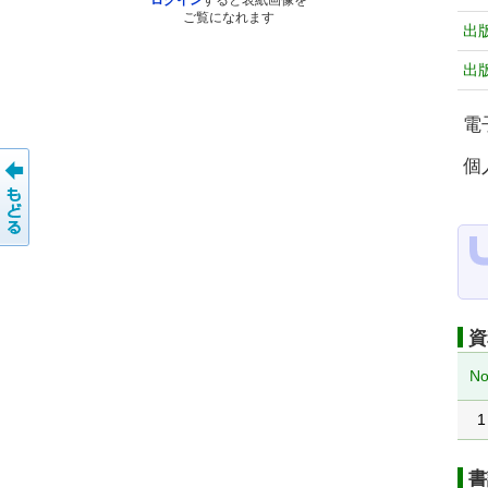
ログイン
すると表紙画像を
ご覧になれます
出
出
電
個
資
No
1
書