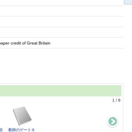
per credit of Great Britain
1
/
8
谷
教師のゲートキ
作品は「作者」
チャンプ ：
ギリシアの神々