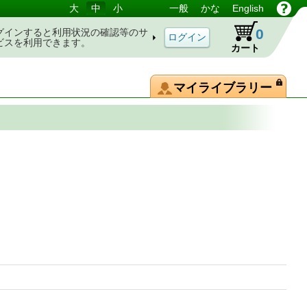
大
中
小
一般
かな
English
0
グインすると利用状況の確認等のサ
ビスを利用できます。
カート
マイライブラリー
論