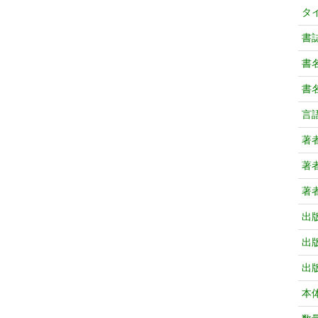
タ
書
書
書
言
著
著
著
出
出
出
本