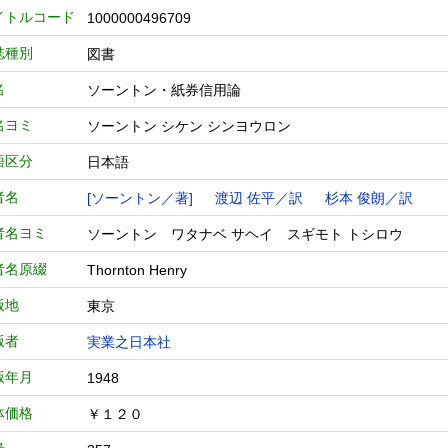
イトルコード
1000000496709
誌種別
図書
名
ソーントン・紙券信用論
名ヨミ
ソーントン シケン シンヨウロン
語区分
日本語
者名
[ソーントン／著]
渡辺 佐平／訳
杉本 俊朗／訳
者名ヨミ
ソーントン ワタナベ サヘイ スギモト トシロウ
者名原綴
Thornton Henry
版地
東京
版者
実業之日本社
版年月
1948
体価格
￥１２０