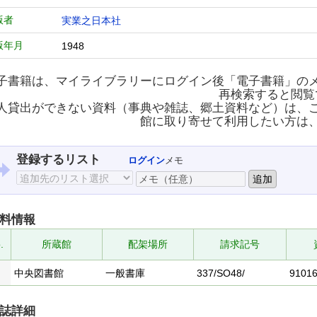
版者
実業之日本社
版年月
1948
子書籍は、マイライブラリーにログイン後「電子書籍」の
再検索すると閲覧
人貸出ができない資料（事典や雑誌、郷土資料など）は、
館に取り寄せて利用したい方は
登録するリスト
ログイン
メモ
料情報
.
所蔵館
配架場所
請求記号
中央図書館
一般書庫
337/SO48/
9101
誌詳細