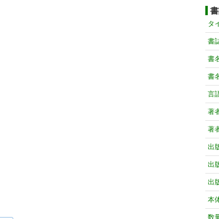
書
タ
書
書
書
言
著
著
出
出
出
本
数