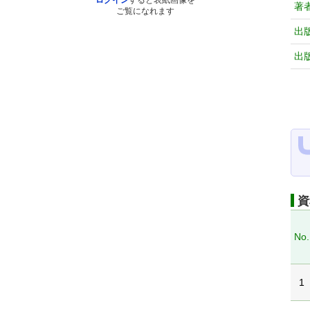
ログイン
すると表紙画像を
著
ご覧になれます
出
出
資
No.
1