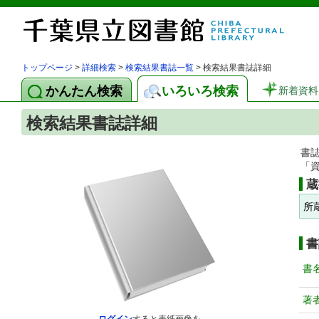
トップページ
>
詳細検索
>
検索結果書誌一覧
> 検索結果書誌詳細
かんたん検索
いろいろ検索
新着資料
検索結果書誌詳細
書
「
蔵
所
書
書
著