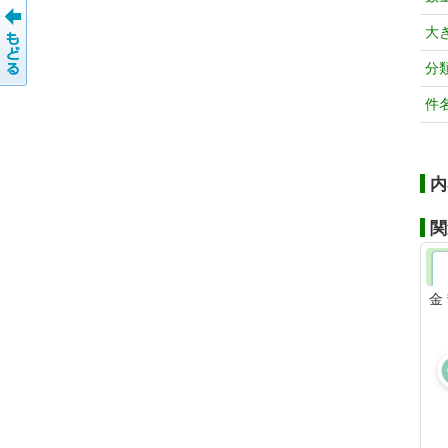
大
分
件
内
関
金