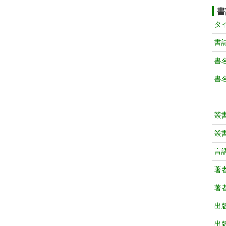
書
タ
書
書
書
叢
叢
言
著
著
出
出