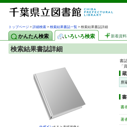
トップページ
>
詳細検索
>
検索結果書誌一覧
> 検索結果書誌詳細
かんたん検索
いろいろ検索
新着資料
検索結果書誌詳細
書
「
蔵
所
書
書
著