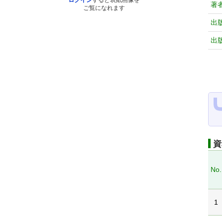
ログイン
すると表紙画像を
著
ご覧になれます
出
出
資
No.
1