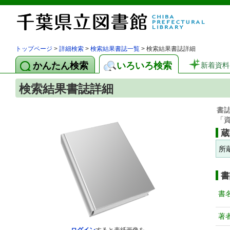
トップページ
>
詳細検索
>
検索結果書誌一覧
> 検索結果書誌詳細
かんたん検索
いろいろ検索
新着資料
検索結果書誌詳細
書
「
蔵
所
書
書
著