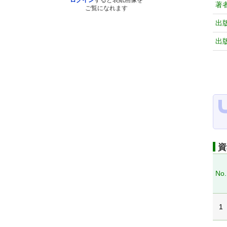
ログイン
すると表紙画像を
著
ご覧になれます
出
出
資
No.
1