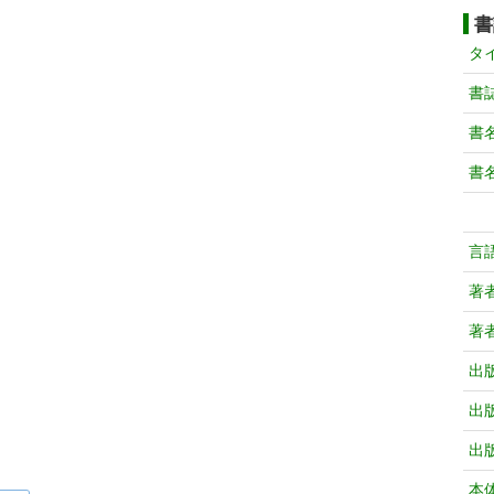
書
タ
書
書
書
言
著
著
出
出
出
本