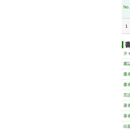
No.
1
タ
書
書
書
言
著
著
出