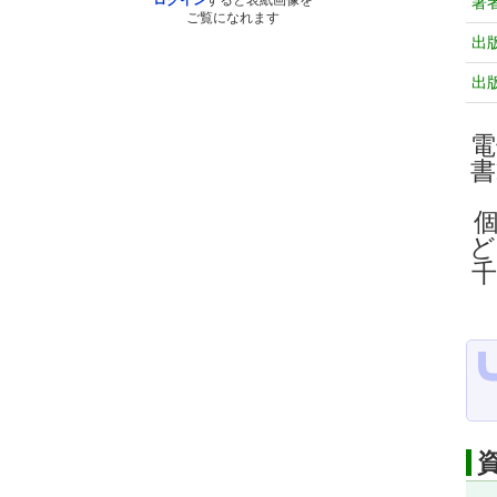
ログイン
すると表紙画像を
著
ご覧になれます
出
出
電
ど