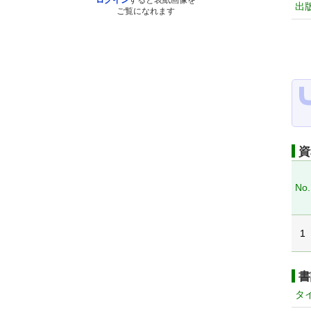
ログイン
すると表紙画像を
出
ご覧になれます
資
No.
1
書
タ