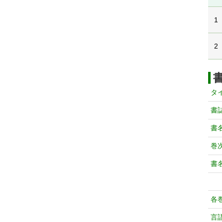
1
2
タ
書
書
巻次
書
各
言