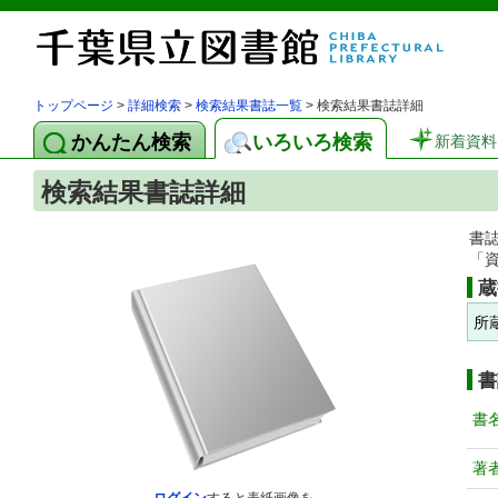
トップページ
>
詳細検索
>
検索結果書誌一覧
> 検索結果書誌詳細
かんたん検索
いろいろ検索
新着資料
検索結果書誌詳細
書
「
蔵
所
書
書
著