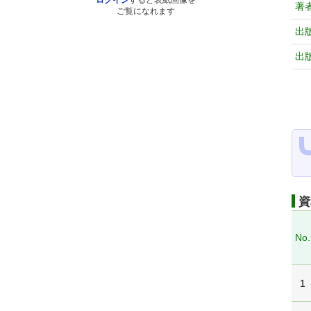
ログイン
すると表紙画像を
著
ご覧になれます
出
出
資
No.
1