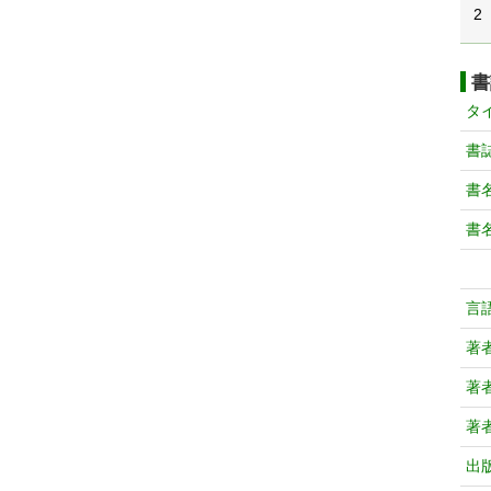
2
書
タ
書
書
書
言
著
著
著
出