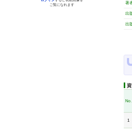
ログイン
すると表紙画像を
著
ご覧になれます
出
出
資
No.
1