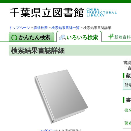
トップページ
>
詳細検索
>
検索結果書誌一覧
> 検索結果書誌詳細
かんたん検索
いろいろ検索
新着資料
検索結果書誌詳細
書
「
蔵
所
書
書
著