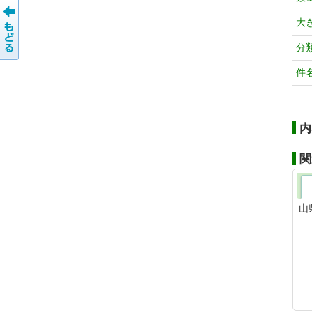
大
分
件
内
関
山