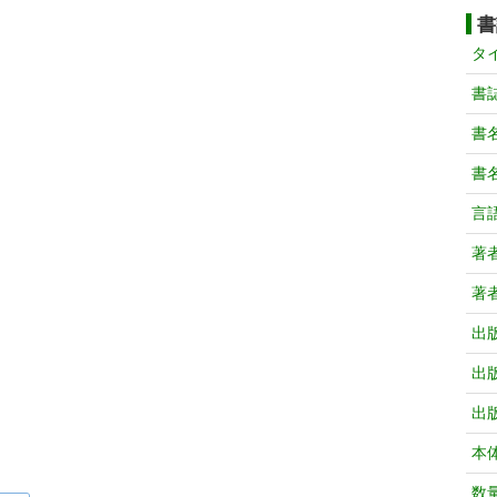
書
タ
書
書
書
言
著
著
出
出
出
本
数