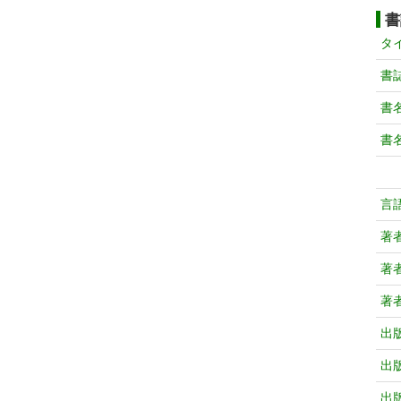
書
タ
書
書
書
言
著
著
著
出
出
出