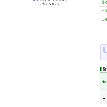
ログイン
すると表紙画像を
著
ご覧になれます
出
出
資
No.
1