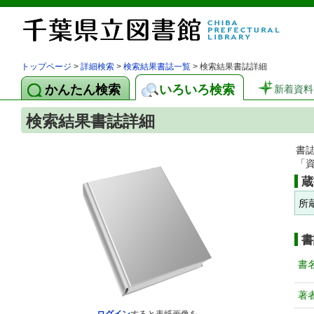
トップページ
>
詳細検索
>
検索結果書誌一覧
> 検索結果書誌詳細
かんたん検索
いろいろ検索
新着資料
検索結果書誌詳細
書
「
蔵
所
書
書
著