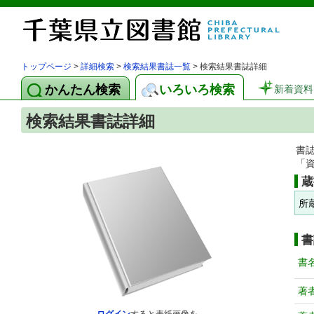
トップページ
>
詳細検索
>
検索結果書誌一覧
> 検索結果書誌詳細
かんたん検索
いろいろ検索
新着資料
検索結果書誌詳細
書
「
蔵
所
書
書
著