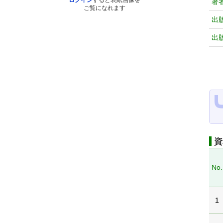
ログイン
すると表紙画像を
著
ご覧になれます
出
出
資
No.
1