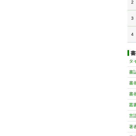
2
3
4
書
タ
書
書
書
叢
言
著