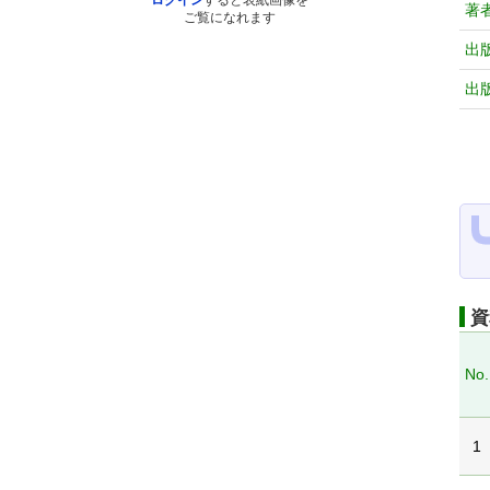
ログイン
すると表紙画像を
著
ご覧になれます
出
出
資
No.
1