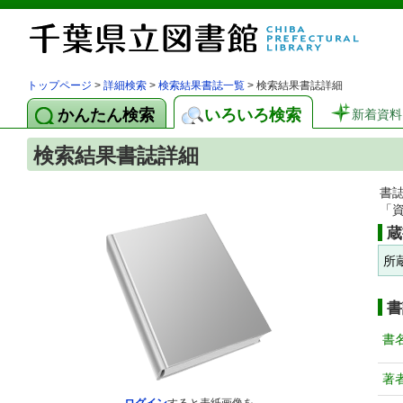
トップページ
>
詳細検索
>
検索結果書誌一覧
> 検索結果書誌詳細
かんたん検索
いろいろ検索
新着資料
検索結果書誌詳細
書
「
蔵
所
書
書
著