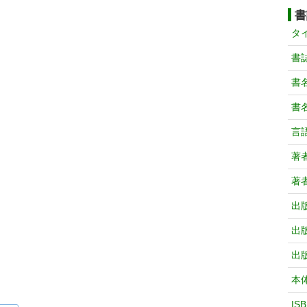
書
タ
書
書
書
言
著
著
出
出
出
本
IS