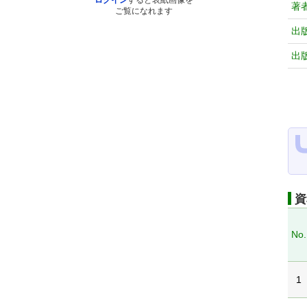
ログイン
すると表紙画像を
著
ご覧になれます
出
出
資
No.
1