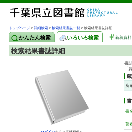
トップページ
>
詳細検索
>
検索結果書誌一覧
> 検索結果書誌詳細
かんたん検索
いろいろ検索
新着資料
検索結果書誌詳細
書
「
蔵
所
書
書
著