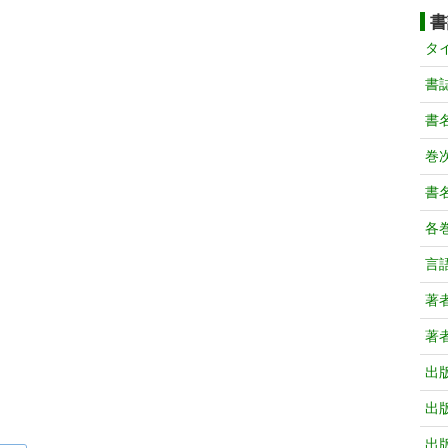
書
タ
書
書
巻次
書
各
言
著
著
出
出
出