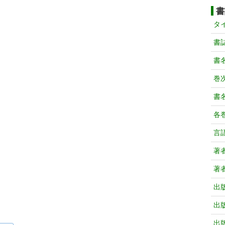
書
タ
書
書
巻次
書
各
言
著
著
出
出
出