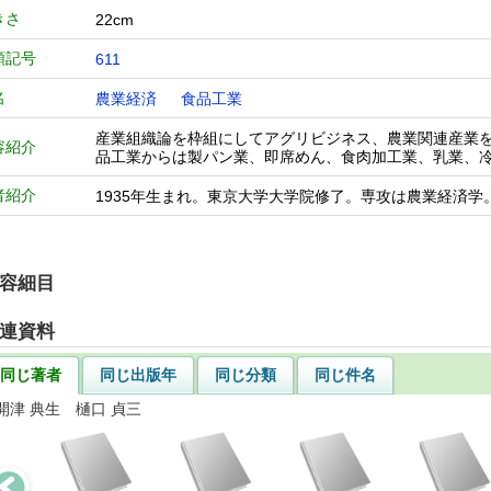
きさ
22cm
類記号
611
名
農業経済
食品工業
産業組織論を枠組にしてアグリビジネス、農業関連産業
容紹介
品工業からは製パン業、即席めん、食肉加工業、乳業、冷
者紹介
1935年生まれ。東京大学大学院修了。専攻は農業経済
容細目
連資料
同じ著者
同じ出版年
同じ分類
同じ件名
開津 典生 樋口 貞三