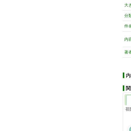
大
分
件
内
著
内
関
荏