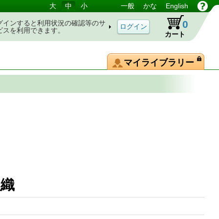
大
中
小
一般
かな
English
0
グインすると利用状況の確認等のサ
ビスを利用できます。
カート
マイライブラリー
組織