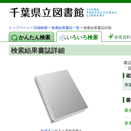
トップページ
>
詳細検索
>
検索結果書誌一覧
> 検索結果書誌詳細
かんたん検索
いろいろ検索
新着資料
検索結果書誌詳細
書
「
蔵
所
書
書
著