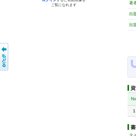
ログイン
すると表紙画像を
著
ご覧になれます
出
出
資
No
1
書
タ