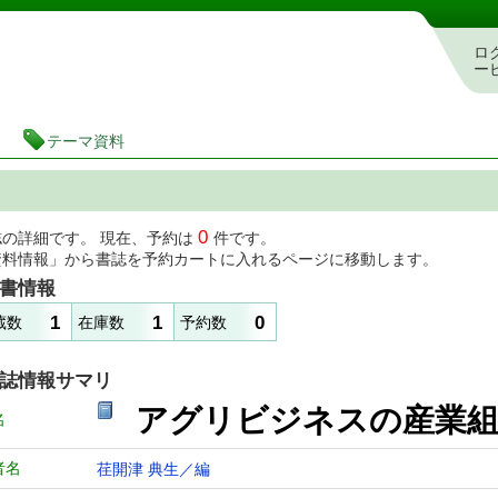
図書館 蔵書検索・予約システム
ロ
ー
テーマ資料
0
誌の詳細です。 現在、予約は
件です。
資料情報」から書誌を予約カートに入れるページに移動します。
書情報
1
1
0
蔵数
在庫数
予約数
誌情報サマリ
アグリビジネスの産業
名
者名
荏開津 典生／編