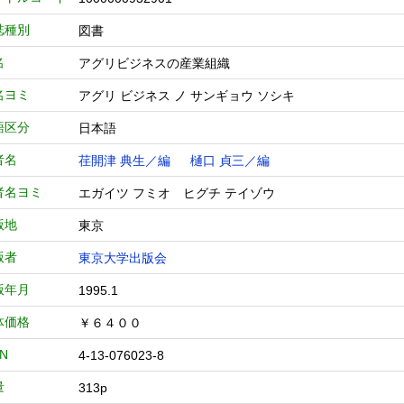
誌種別
図書
名
アグリビジネスの産業組織
名ヨミ
アグリ ビジネス ノ サンギョウ ソシキ
語区分
日本語
者名
荏開津 典生／編
樋口 貞三／編
者名ヨミ
エガイツ フミオ ヒグチ テイゾウ
版地
東京
版者
東京大学出版会
版年月
1995.1
体価格
￥６４００
BN
4-13-076023-8
量
313p