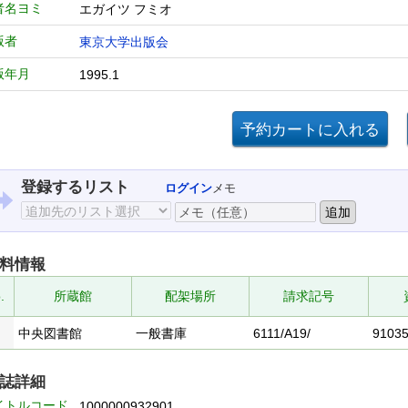
者名ヨミ
エガイツ フミオ
版者
東京大学出版会
版年月
1995.1
登録するリスト
ログイン
メモ
料情報
.
所蔵館
配架場所
請求記号
中央図書館
一般書庫
6111/A19/
9103
誌詳細
イトルコード
1000000932901