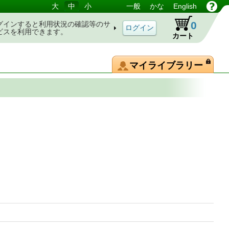
大
中
小
一般
かな
English
0
グインすると利用状況の確認等のサ
ビスを利用できます。
カート
マイライブラリー