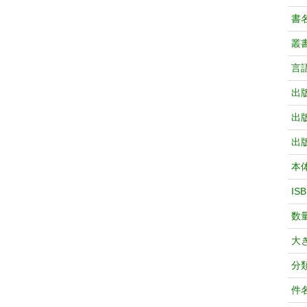
書
叢
言
出
出
出
本
IS
数
大
分
件