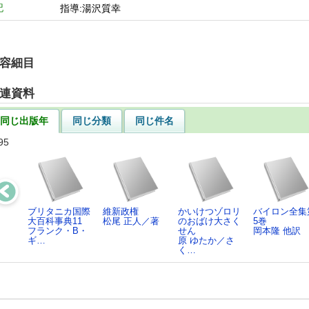
記
指導:湯沢質幸
容細目
連資料
同じ出版年
同じ分類
同じ件名
95
ブリタニカ国際
維新政権
かいけつゾロリ
バイロン全集
大百科事典11
松尾 正人／著
のおばけ大さく
5巻
フランク・B・
せん
岡本隆 他訳
ギ…
原 ゆたか／さ
く…