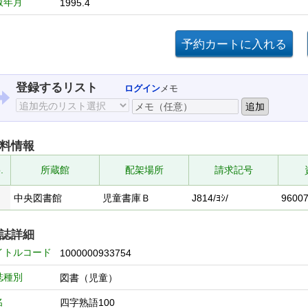
版年月
1995.4
登録するリスト
ログイン
メモ
料情報
.
所蔵館
配架場所
請求記号
中央図書館
児童書庫Ｂ
J814/ﾖｼ/
9600
誌詳細
イトルコード
1000000933754
誌種別
図書（児童）
名
四字熟語100