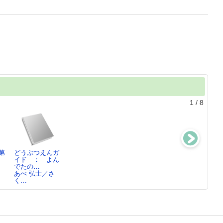
1
/
8
第
どうぶつえんガ
全音歌謡曲大全
日本の名随筆別
百日紅上
イド ： よん
集 ： 前・
巻50
杉浦 日向子／
でたの…
間・後…4
あべ 弘士／さ
浅野 純／編
く…