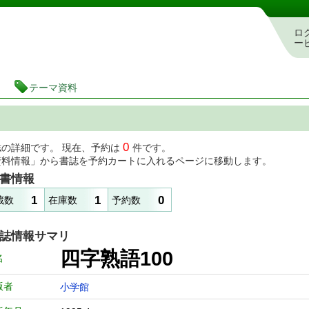
図書館 蔵書検索・予約システム
ロ
ー
テーマ資料
0
誌の詳細です。 現在、予約は
件です。
資料情報」から書誌を予約カートに入れるページに移動します。
書情報
1
1
0
蔵数
在庫数
予約数
誌情報サマリ
四字熟語100
名
版者
小学館