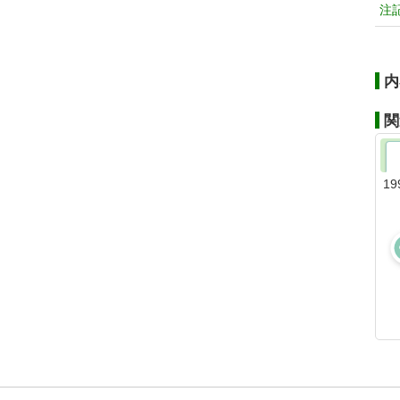
注
内
関
19