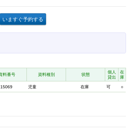
個人
在
資料番号
資料種別
状態
貸出
庫
715069
児童
在庫
可
○