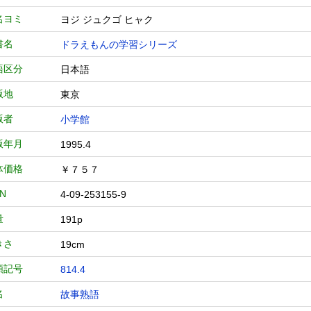
名ヨミ
ヨジ ジュクゴ ヒャク
書名
ドラえもんの学習シリーズ
語区分
日本語
版地
東京
版者
小学館
版年月
1995.4
体価格
￥７５７
BN
4-09-253155-9
量
191p
きさ
19cm
類記号
814.4
名
故事熟語