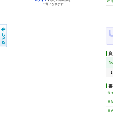
ログイン
すると表紙画像を
出
ご覧になれます
資
No
1
書
タ
書
書