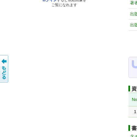
ログイン
すると表紙画像を
著
ご覧になれます
出
出
資
No
1
書
タ