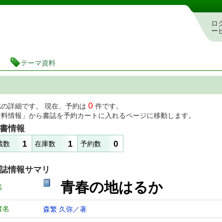
図書館 蔵書検索・予約システム
ロ
ー
テーマ資料
0
誌の詳細です。 現在、予約は
件です。
資料情報」から書誌を予約カートに入れるページに移動します。
書情報
1
1
0
蔵数
在庫数
予約数
誌情報サマリ
青春の地はるか
名
者名
森繁 久弥／著