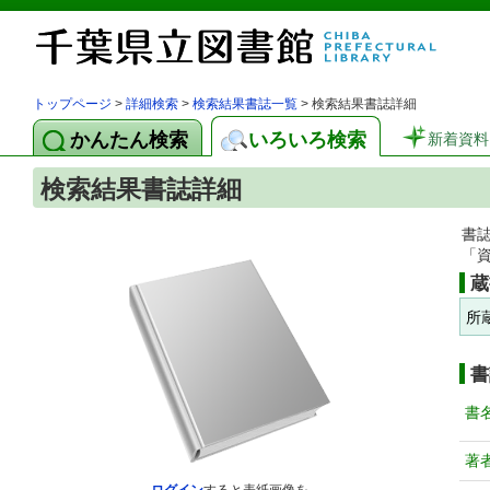
トップページ
>
詳細検索
>
検索結果書誌一覧
> 検索結果書誌詳細
かんたん検索
いろいろ検索
新着資料
検索結果書誌詳細
書
「
蔵
所
書
書
著