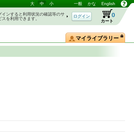
大
中
小
一般
かな
English
0
グインすると利用状況の確認等のサ
ビスを利用できます。
カート
マイライブラリー