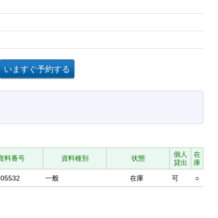
個人
在
資料番号
資料種別
状態
貸出
庫
105532
一般
在庫
可
○