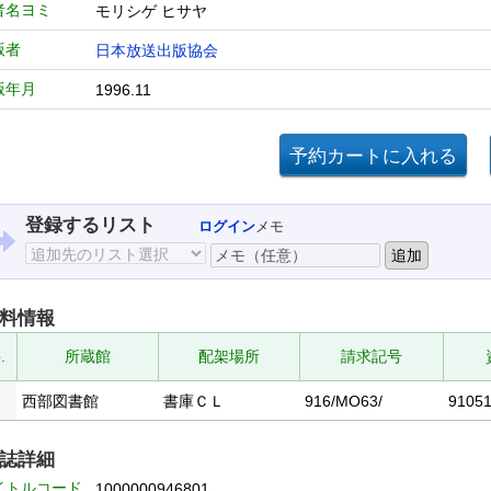
者名ヨミ
モリシゲ ヒサヤ
版者
日本放送出版協会
版年月
1996.11
登録するリスト
ログイン
メモ
料情報
.
所蔵館
配架場所
請求記号
西部図書館
書庫ＣＬ
916/MO63/
9105
誌詳細
イトルコード
1000000946801