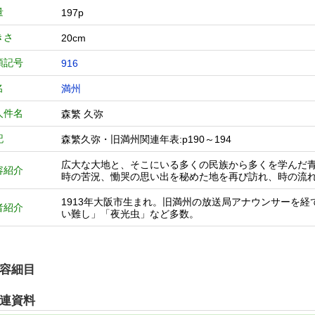
量
197p
きさ
20cm
類記号
916
名
満州
人件名
森繁 久弥
記
森繁久弥・旧満州関連年表:p190～194
広大な大地と、そこにいる多くの民族から多くを学んだ青
容紹介
時の苦況、慟哭の思い出を秘めた地を再び訪れ、時の流
1913年大阪市生まれ。旧満州の放送局アナウンサーを
者紹介
い難し」「夜光虫」など多数。
容細目
連資料