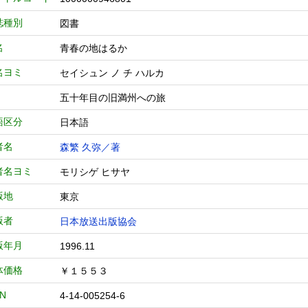
誌種別
図書
名
青春の地はるか
名ヨミ
セイシュン ノ チ ハルカ
五十年目の旧満州への旅
語区分
日本語
者名
森繁 久弥／著
者名ヨミ
モリシゲ ヒサヤ
版地
東京
版者
日本放送出版協会
版年月
1996.11
体価格
￥１５５３
BN
4-14-005254-6