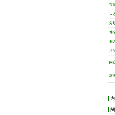
数
大
分
件
個
注
内
著
内
関