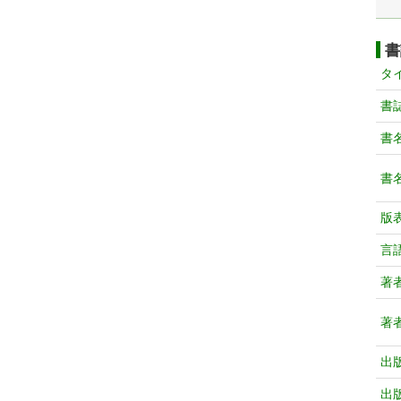
書
タ
書
書
書
版
言
著
著
出
出