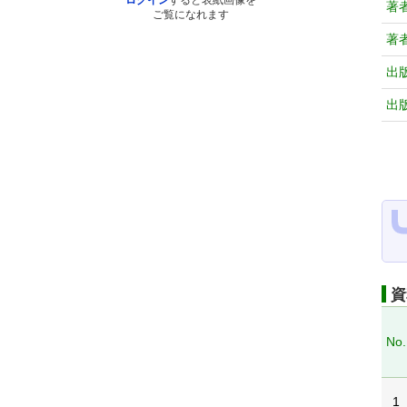
ログイン
すると表紙画像を
著
ご覧になれます
著
出
出
資
No.
1