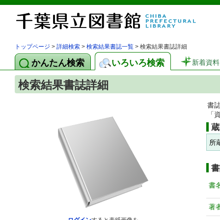
トップページ
>
詳細検索
>
検索結果書誌一覧
> 検索結果書誌詳細
かんたん検索
いろいろ検索
新着資料
検索結果書誌詳細
書
「
蔵
所
書
書
著