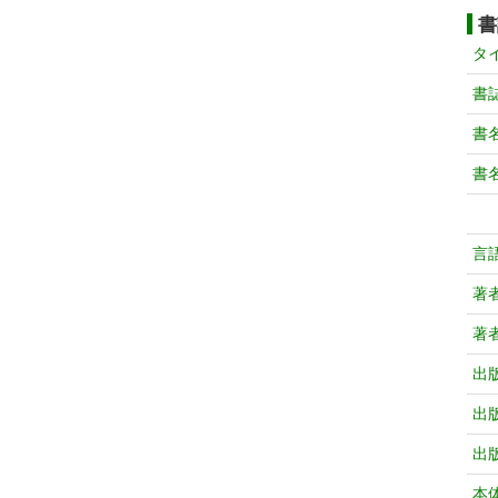
書
タ
書
書
書
言
著
著
出
出
出
本