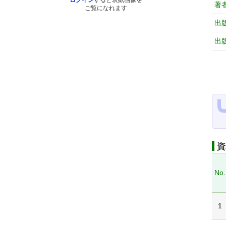
ログイン
すると表紙画像を
著
ご覧になれます
出
出
資
No.
1