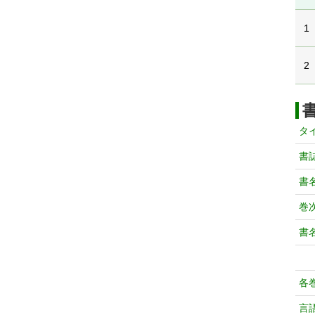
1
2
タ
書
書
巻次
書
各
言