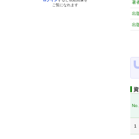
ログイン
すると表紙画像を
著
ご覧になれます
出
出
資
No.
1