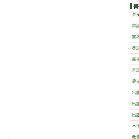
書
タ
書
書
巻次
書
言
著
出
出
出
本
数