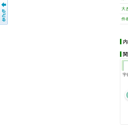
大
件
内
関
宇