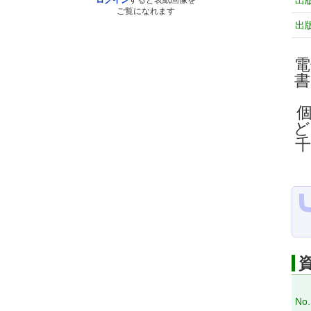
出
ログイン
すると表紙画像を
ご覧になれます
出
電
ど
No.