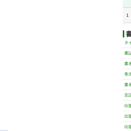
1
タ
書
書
巻次
書
言
出
出
出