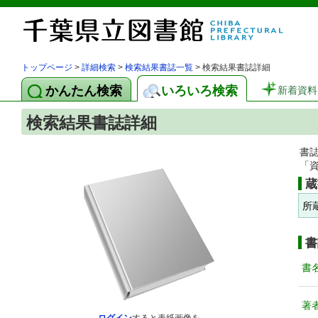
トップページ
>
詳細検索
>
検索結果書誌一覧
> 検索結果書誌詳細
かんたん検索
いろいろ検索
新着資料
検索結果書誌詳細
書
「
蔵
所
書
書
著