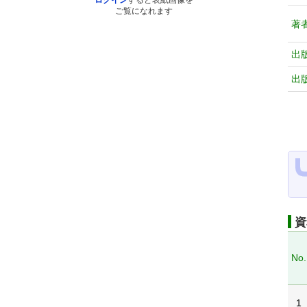
ログイン
すると表紙画像を
ご覧になれます
著
出
出
資
No.
1