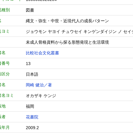
誌種別
図書
名
縄文・弥生・中世・近現代人の成長パターン
名ヨミ
ジョウモン ヤヨイ チュウセイ キンゲンダイジン ノ セイ
未成人骨格資料から探る形態発現と生活環境
書名
比較社会文化叢書
書番号
13
語区分
日本語
者名
岡崎 健治／著
者名ヨミ
オカザキ ケンジ
版地
福岡
版者
花書院
版年月
2009.2