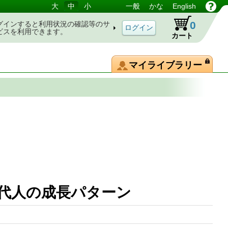
大
中
小
一般
かな
English
0
グインすると利用状況の確認等のサ
ビスを利用できます。
カート
マイライブラリー
現代人の成長パターン