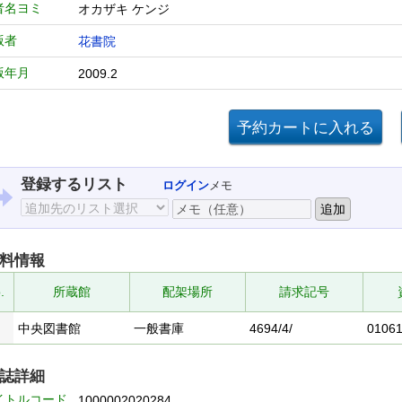
者名ヨミ
オカザキ ケンジ
版者
花書院
版年月
2009.2
登録するリスト
ログイン
メモ
料情報
.
所蔵館
配架場所
請求記号
中央図書館
一般書庫
4694/4/
0106
誌詳細
イトルコード
1000002020284