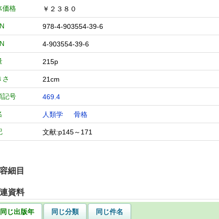
体価格
￥２３８０
BN
978-4-903554-39-6
BN
4-903554-39-6
量
215p
きさ
21cm
類記号
469.4
名
人類学
骨格
記
文献:p145～171
容細目
連資料
同じ出版年
同じ分類
同じ件名