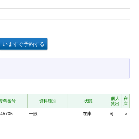
個人
在
資料番号
資料種別
状態
貸出
庫
145705
一般
在庫
可
○