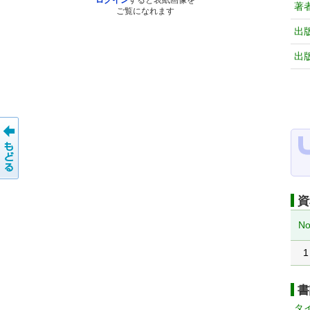
ログイン
すると表紙画像を
著
ご覧になれます
出
出
資
No
1
書
タ