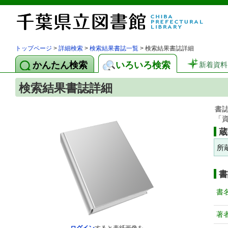
トップページ
>
詳細検索
>
検索結果書誌一覧
> 検索結果書誌詳細
かんたん検索
いろいろ検索
新着資料
検索結果書誌詳細
書
「
蔵
所
書
書
著