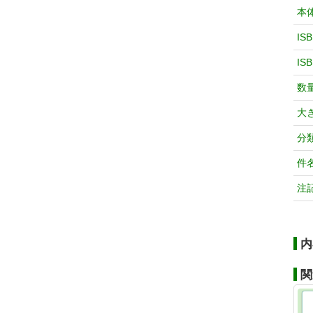
本
IS
IS
数
大
分
件
注
内
関