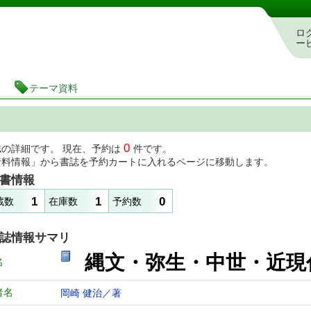
図書館 蔵書検索・予約システム
ロ
ー
テーマ資料
0
誌の詳細です。 現在、予約は
件です。
資料情報」から書誌を予約カートに入れるページに移動します。
書情報
1
1
0
蔵数
在庫数
予約数
誌情報サマリ
縄文・弥生・中世・近
名
者名
岡崎 健治／著