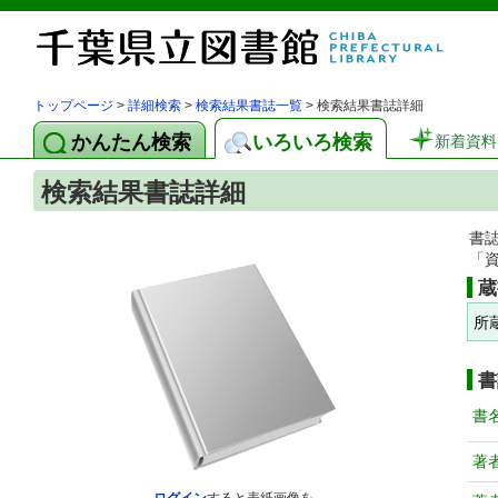
トップページ
>
詳細検索
>
検索結果書誌一覧
> 検索結果書誌詳細
かんたん検索
いろいろ検索
新着資料
検索結果書誌詳細
書
「
蔵
所
書
書
著