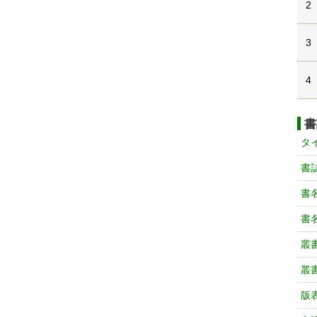
2
3
4
書
タ
書
書
書
叢
叢
版