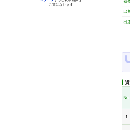
ログイン
すると表紙画像を
著
ご覧になれます
出
出
資
No.
1