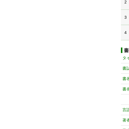
2
3
4
書
タ
書
書
書
言
著