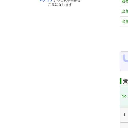
ログイン
すると表紙画像を
著
ご覧になれます
出
出
資
No.
1