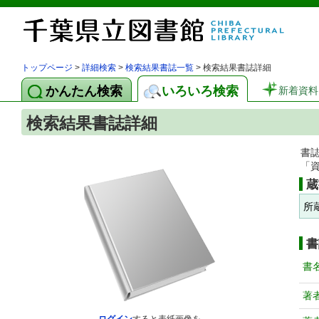
トップページ
>
詳細検索
>
検索結果書誌一覧
> 検索結果書誌詳細
かんたん検索
いろいろ検索
新着資料
検索結果書誌詳細
書
「
蔵
所
書
書
著