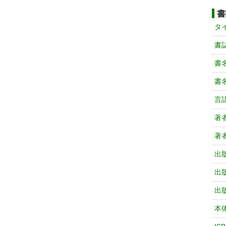
書
タ
書
書
書
言
著
著
出
出
出
本