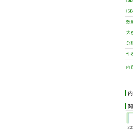
IS
IS
数
大
分
件
内
内
関
20