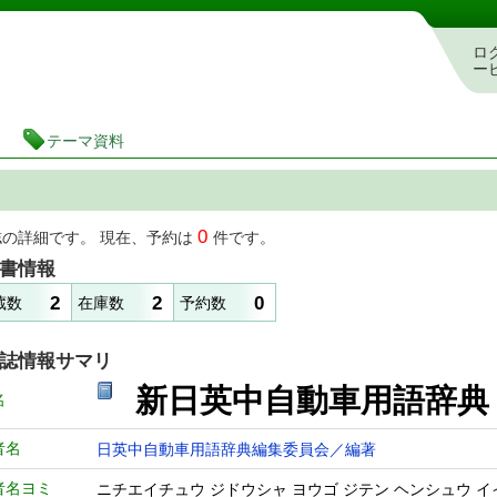
図書館 蔵書検索・予約システム
ロ
ー
テーマ資料
0
誌の詳細です。 現在、予約は
件です。
書情報
2
2
0
蔵数
在庫数
予約数
誌情報サマリ
新日英中自動車用語辞
名
者名
日英中自動車用語辞典編集委員会／編著
者名ヨミ
ニチエイチュウ ジドウシャ ヨウゴ ジテン ヘンシュウ 