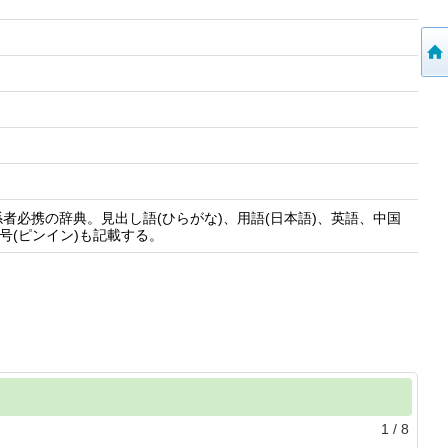
必携の辞典。見出し語(ひらがな)、用語(日本語)、英語、中国
号(ピンイン)も記載する。
1
/
8