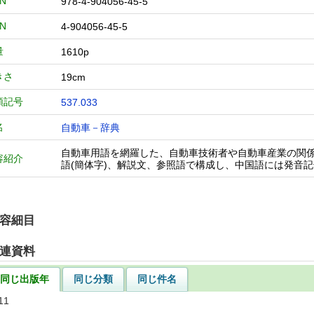
BN
978-4-904056-45-5
BN
4-904056-45-5
量
1610p
きさ
19cm
類記号
537.033
名
自動車－辞典
自動車用語を網羅した、自動車技術者や自動車産業の関係者
容紹介
語(簡体字)、解説文、参照語で構成し、中国語には発音記
容細目
連資料
同じ出版年
同じ分類
同じ件名
11