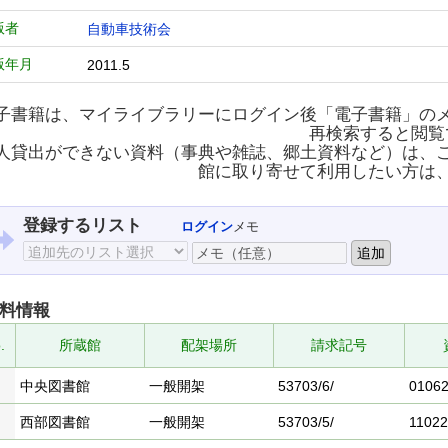
版者
自動車技術会
版年月
2011.5
子書籍は、マイライブラリーにログイン後「電子書籍」の
再検索すると閲覧
人貸出ができない資料（事典や雑誌、郷土資料など）は、
館に取り寄せて利用したい方は
登録するリスト
ログイン
メモ
料情報
.
所蔵館
配架場所
請求記号
中央図書館
一般開架
53703/6/
0106
西部図書館
一般開架
53703/5/
1102