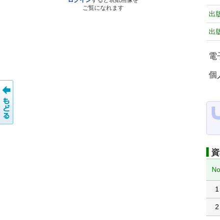
ログイン
すると表紙画像を
ご覧になれます
出
出
電
個
資
No
1
2