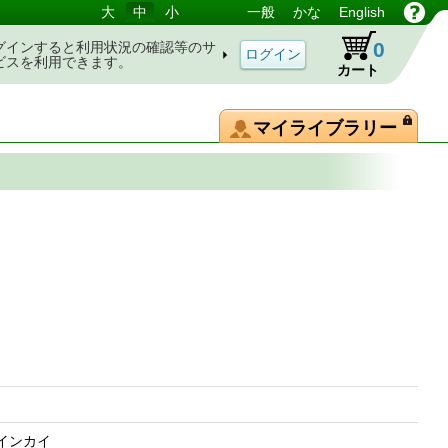
大
中
小
一般
かな
English
0
グインすると利用状況の確認等のサ
ビスを利用できます。
カート
マイライブラリー
典
イインカイ