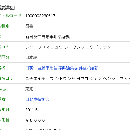
誌詳細
イトルコード
1000002230617
誌種別
図書
名
新日英中自動車用語辞典
名ヨミ
シン ニチエイチュウ ジドウシャ ヨウゴ ジテン
語区分
日本語
者名
日英中自動車用語辞典編集委員会／編著
者名ヨミ
ニチエイチュウ ジドウシャ ヨウゴ ジテン ヘンシュウ 
版地
東京
版者
自動車技術会
版年月
2011.5
体価格
￥８０００