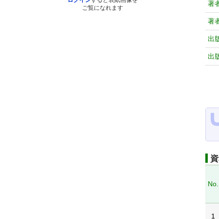
ログイン
すると表紙画像を
著
ご覧になれます
著
出
出
資
No.
1