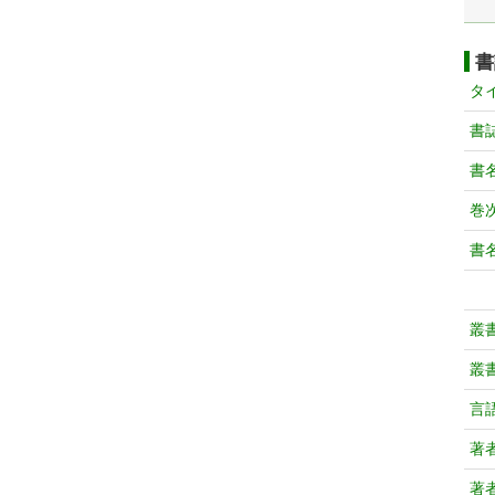
書
タ
書
書
巻次
書
叢
叢
言
著
著