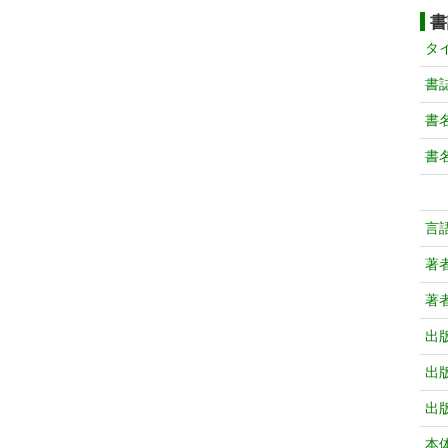
書
タ
書
書
書
言
著
著
出
出
出
本