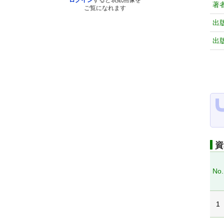
ログイン
すると表紙画像を
著
ご覧になれます
出
出
資
No.
1