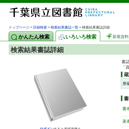
トップページ
>
詳細検索
>
検索結果書誌一覧
> 検索結果書誌詳細
かんたん検索
いろいろ検索
新着資料
検索結果書誌詳細
書
「
蔵
所
書
書
著