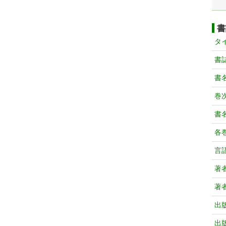
書
タ
書
書
巻次
書
各
言
著
著
出
出