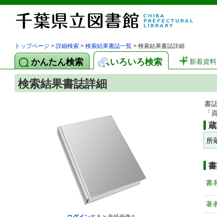
トップページ
>
詳細検索
>
検索結果書誌一覧
> 検索結果書誌詳細
かんたん検索
いろいろ検索
新着資料
検索結果書誌詳細
書
「
蔵
所
書
書
著