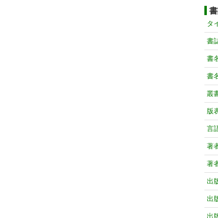
書
タ
書
書
書
叢
版
言
著
著
出
出
出