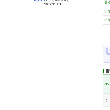
ログイン
すると表紙画像を
著
ご覧になれます
出
出
資
No.
1