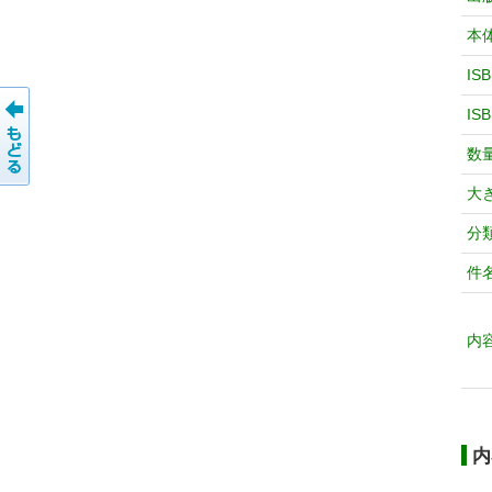
本
IS
IS
数
大
分
件
内
内