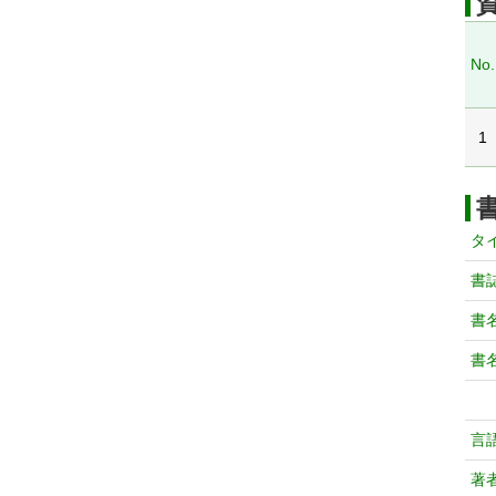
No.
1
タ
書
書
書
言
著