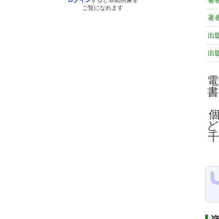
著
ログイン
すると表紙画像を
ご覧になれます
著
出
出
電
ど