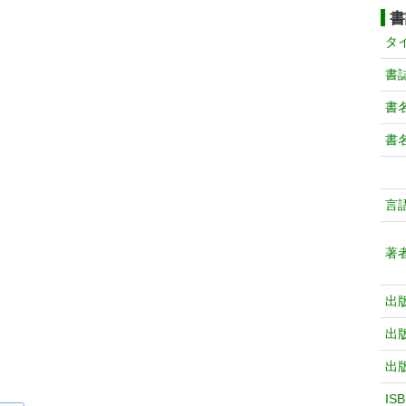
書
タ
書
書
書
言
著
出
出
出
IS