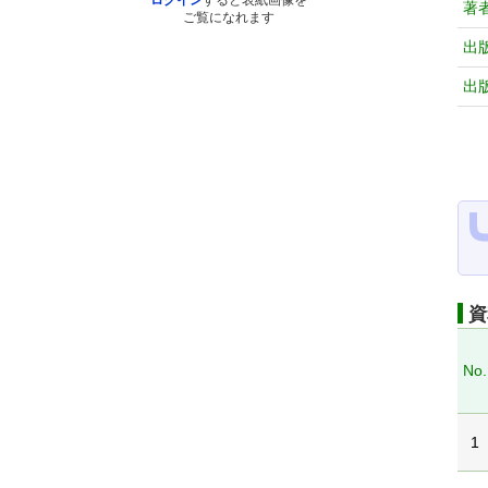
ログイン
すると表紙画像を
著
ご覧になれます
出
出
資
No.
1