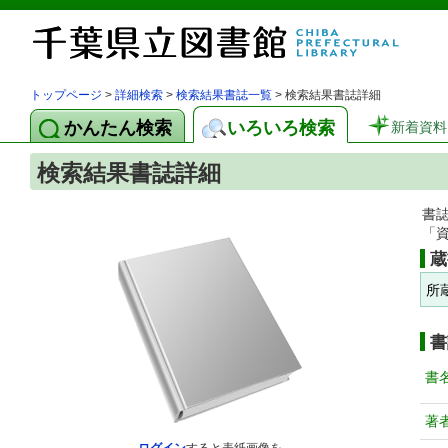
トップページ
>
詳細検索
>
検索結果書誌一覧
> 検索結果書誌詳細
かんたん検索
いろいろ検索
新着資料
検索結果書誌詳細
書
「
蔵
所
書
書
著