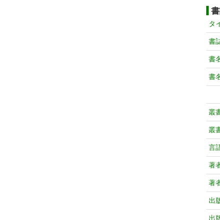
書
タ
書
書
書
叢
叢
言
著
著
出
出