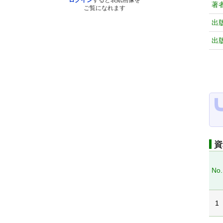
ログイン
すると表紙画像を
著
ご覧になれます
出
出
資
No.
1